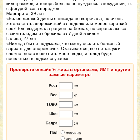
килограммов, и теперь больше не нуждаюсь в похудении, т.к.
с фигурой все в порядке»
Маргарита, 39 лет:
«Более жесткой диеты я никогда не встречала, но очень
хотела стать анорексичкой за неделю или менее короткий
срок! Еле выдержала рацион на белках, но справилась со
своим голодом и сбросила за 7 дней 5 кило»
Галина, 27 лет:
«Никогда бы не подумала, что смогу осилить белковый
вариант для анорексичек. Оказывается, все не так уж и
сложно: достаточно пить много воды, и голод будет
появляться в редких случаях»
Проверьте онлайн % жира в организме, ИМТ и другие
важные параметры
Рост
см
Вес
кг
Талия
см
Шея
см
Бедра
см
Пол
мужчина
женщина