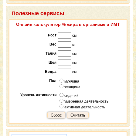
Полезные сервисы
Онлайн калькулятор % жира в организме и ИМТ
Рост
см
Вес
кг
Талия
см
Шея
см
Бедра
см
Пол
мужчина
женщина
Уровень активности
сидячий
умеренная деятельность
активная деятельность
Сброс
Считать