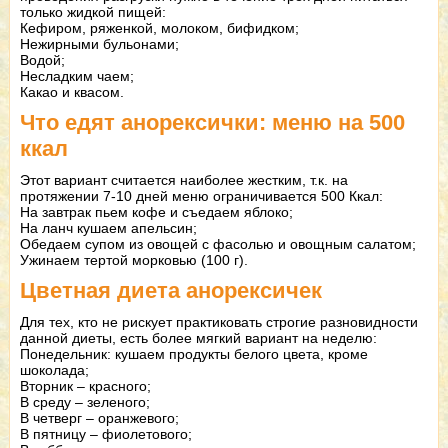
только жидкой пищей:
Кефиром, ряженкой, молоком, бифидком;
Нежирными бульонами;
Водой;
Несладким чаем;
Какао и квасом.
Что едят анорексички: меню на 500
ккал
Этот вариант считается наиболее жестким, т.к. на
протяжении 7-10 дней меню ограничивается 500 Ккал:
На завтрак пьем кофе и съедаем яблоко;
На ланч кушаем апельсин;
Обедаем супом из овощей с фасолью и овощным салатом;
Ужинаем тертой морковью (100 г).
Цветная диета анорексичек
Для тех, кто не рискует практиковать строгие разновидности
данной диеты, есть более мягкий вариант на неделю:
Понедельник: кушаем продукты белого цвета, кроме
шоколада;
Вторник – красного;
В среду – зеленого;
В четверг – оранжевого;
В пятницу – фиолетового;