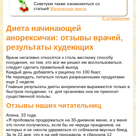
Советуем также ознакомиться со
статьей
Магическая диета
.
К оглавлению
Диета начинающей
анорексички: отзывы врачей,
результаты худеющих
Врачи негативно относятся к столь жесткому способу
похудения, но тем, кто все же решил им воспользоваться,
следует сделать правильный выход:
Каждый день добавлять к рациону по 100 Ккал;
Не переедать, питаться только разрешенными продуктами
еще 2 недели.
Главные результаты диеты анорексичек выражаются только в
быстром похудении, т.к. для организма она не приносит
существенной пользы.
Отзывы наших читательниц
Алина, 33 года:
«Я пробовала продержаться на 30-дневном меню, и у меня
это почти получилось, если бы не череда праздников, на
которых я не смогла удержаться от соблазнов вкусных блюд.
За те 22 дня, что я на ней просидела, я сбросила 12