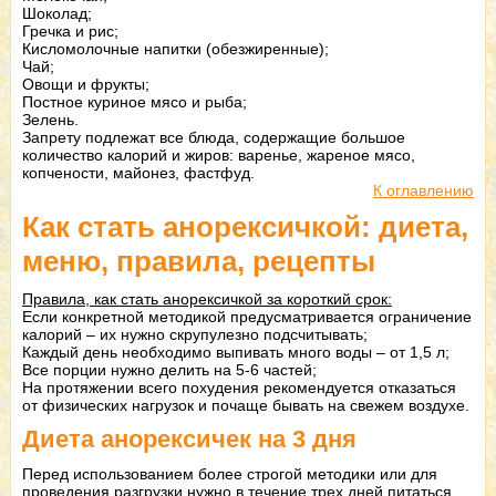
Шоколад;
Гречка и рис;
Кисломолочные напитки (обезжиренные);
Чай;
Овощи и фрукты;
Постное куриное мясо и рыба;
Зелень.
Запрету подлежат все блюда, содержащие большое
количество калорий и жиров: варенье, жареное мясо,
копчености, майонез, фастфуд.
К оглавлению
Как стать анорексичкой: диета,
меню, правила, рецепты
Правила, как стать анорексичкой за короткий срок:
Если конкретной методикой предусматривается ограничение
калорий – их нужно скрупулезно подсчитывать;
Каждый день необходимо выпивать много воды – от 1,5 л;
Все порции нужно делить на 5-6 частей;
На протяжении всего похудения рекомендуется отказаться
от физических нагрузок и почаще бывать на свежем воздухе.
Диета анорексичек на 3 дня
Перед использованием более строгой методики или для
проведения разгрузки нужно в течение трех дней питаться