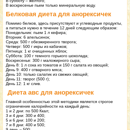
В субботу – желтого;
В воскресенье пьем только минеральную воду.
Белковая диета для анорексичек
Помимо белков, здесь присутствуют и углеводные продукты,
а питаться нужно в течение 12 дней следующим образом:
Понедельник: пьем 1 л кефира;
Вторник: 6 апельсинок;
Среда: 500 г обезжиренного творога;
Четверг: 500 г икры из кабачков;
Пятница: 1 кг очищенных яблок;
Суббота: 100 г темного горького шоколада;
Воскресенье: 300 г маложирного сыра;
День 8: 1 л сока из томатов и 150 г салата из овощей;
День 9: 400 г отварного мяса;
День 10: только салатик из свежих овощей;
День 11: творог (500 г);
День 12: 1 кг слив.
Диета авс для анорексичек
Главной особенностью этой методики является строгое
ограничение калорийности на каждый день:
1 и 2 дни: по 500 Ккал;
3 и 4 дни: 300 и 400;
5 и 6 дни: 100 и 200;
7 и 8 дни: 400 и 500;
9 день – 500;