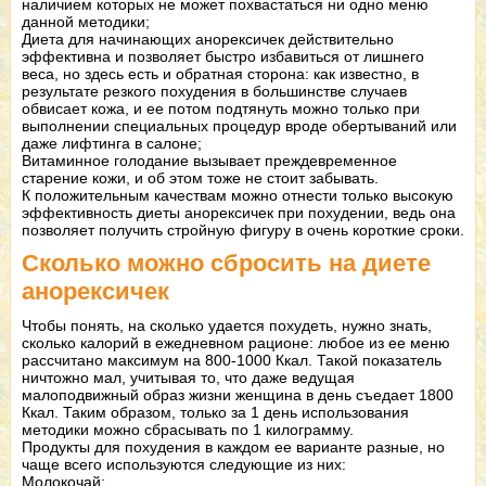
наличием которых не может похвастаться ни одно меню
данной методики;
Диета для начинающих анорексичек действительно
эффективна и позволяет быстро избавиться от лишнего
веса, но здесь есть и обратная сторона: как известно, в
результате резкого похудения в большинстве случаев
обвисает кожа, и ее потом подтянуть можно только при
выполнении специальных процедур вроде обертываний или
даже лифтинга в салоне;
Витаминное голодание вызывает преждевременное
старение кожи, и об этом тоже не стоит забывать.
К положительным качествам можно отнести только высокую
эффективность диеты анорексичек при похудении, ведь она
позволяет получить стройную фигуру в очень короткие сроки.
Сколько можно сбросить на диете
анорексичек
Чтобы понять, на сколько удается похудеть, нужно знать,
сколько калорий в ежедневном рационе: любое из ее меню
рассчитано максимум на 800-1000 Ккал. Такой показатель
ничтожно мал, учитывая то, что даже ведущая
малоподвижный образ жизни женщина в день съедает 1800
Ккал. Таким образом, только за 1 день использования
методики можно сбрасывать по 1 килограмму.
Продукты для похудения в каждом ее варианте разные, но
чаще всего используются следующие из них:
Молокочай;