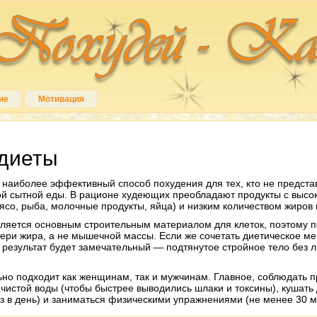
ие
Мотивация
диеты
 наиболее эффективный способ похудения для тех, кто не предста
гой сытной еды. В рационе худеющих преобладают продукты с высо
со, рыба, молочные продукты, яйца) и низким количеством жиров 
является основным строительным материалом для клеток, поэтому 
тери жира, а не мышечной массы. Если же сочетать диетическое м
 результат будет замечательный — подтянутое стройное тело без 
ьно подходит как женщинам, так и мужчинам. Главное, соблюдать 
чистой воды (чтобы быстрее выводились шлаки и токсины), кушать
аз в день) и заниматься физическими упражнениями (не менее 30 ми