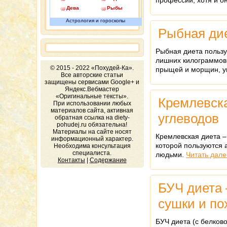
профессии, хотя и о
Дева
Рыбы
Астрология и гороскопы
Рыбная дие
Рыбная диета пользу
лишних килограммов,
© 2015 - 2022 «Похудей-Ка».
прыщей и морщин, ук
Все авторские статьи
защищены сервисами Google+ и
Яндекс.Вебмастер
«Оригинальные тексты».
Кремлевска
При использовании любых
материалов сайта, активная
углеводов
обратная ссылка на diety-
pohudej.ru обязательна!
Материалы на сайте носят
Кремлевская диета –
информационный характер.
которой пользуются 
Необходима консультация
специалиста.
людьми.
Читать дал
Контакты
|
Содержание
БУЧ диета 
сушки и по
БУЧ диета (с белков