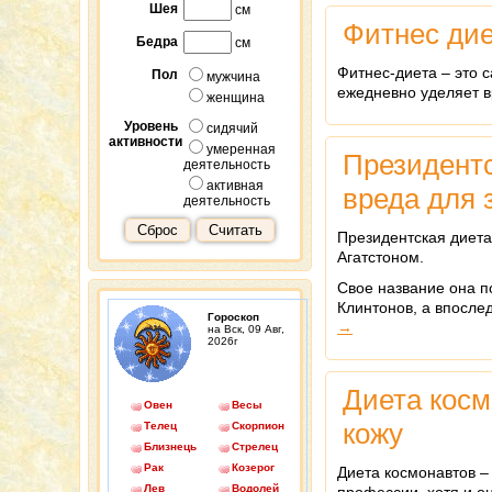
Шея
см
Фитнес ди
Бедра
см
Фитнес-диета – это 
Пол
мужчина
ежедневно уделяет 
женщина
Уровень
сидячий
активности
умеренная
Президент
деятельность
активная
вреда для 
деятельность
Сброс
Считать
Президентская диета
Агатстоном.
Свое название она п
Клинтонов, а впосле
Гороскоп
→
на Вск, 09 Авг,
2026г
Диета кос
Овен
Весы
кожу
Телец
Скорпион
Близнецы
Стрелец
Рак
Козерог
Диета космонавтов –
Лев
Водолей