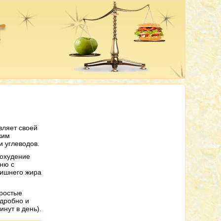
вляет своей
ким
и углеводов.
похудение
еню с
лишнего жира
простые
 дробно и
нут в день).