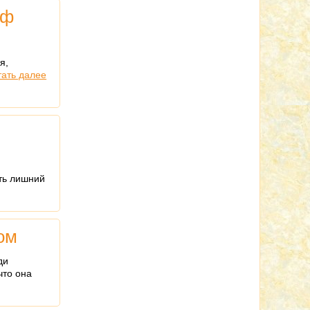
еф
я,
тать далее
ать лишний
ом
ди
что она