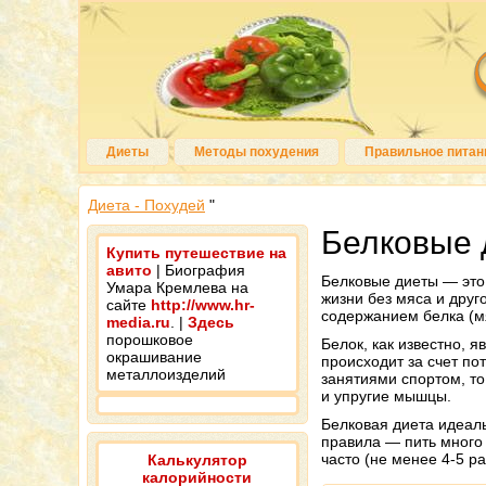
Диеты
Методы похудения
Правильное питан
Диета - Похудей
"
Белковые 
Купить путешествие на
авито
| Биография
Белковые диеты — это
Умара Кремлева на
жизни без мяса и дру
сайте
http://www.hr-
содержанием белка (мя
media.ru
. |
Здесь
порошковое
Белок, как известно, 
окрашивание
происходит за счет по
металлоизделий
занятиями спортом, то
и упругие мышцы.
Белковая диета идеал
правила — пить много 
часто (не менее 4-5 р
Калькулятор
калорийности