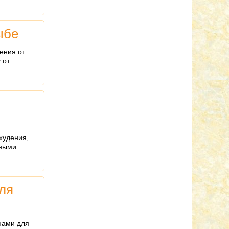
ыбе
ения от
 от
худения,
чными
ля
нами для