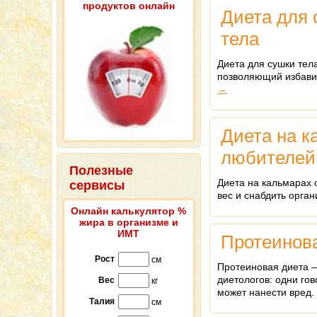
продуктов онлайн
Диета для
тела
Диета для сушки тел
позволяющий избави
→
Диета на 
любителей
Полезные
Диета на кальмарах 
сервисы
вес и снабдить орга
Онлайн калькулятор %
жира в организме и
ИМТ
Протеинов
Рост
см
Протеиновая диета –
диетологов: одни гов
Вес
кг
может нанести вред
Талия
см