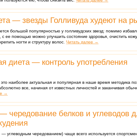
ни пользуются ею, чтобы снизить вес.
Читать далее →
та — звезды Голливуда худеют на р
ется большой популярностью у голливудских звезд: помимо избавл
 с ее помощью можно улучшить состояние здоровья, очистить кожу
репить ногти и структуру волос.
Читать далее →
я диета — контроль употребления
 это наиболее актуальная и популярная в наше время методика по
абсолютно все, начиная от известных личностей и заканчивая обы
ее →
— чередование белков и углеводов д
худения
о — углеводным чередованием) чаще всего используется спортсме