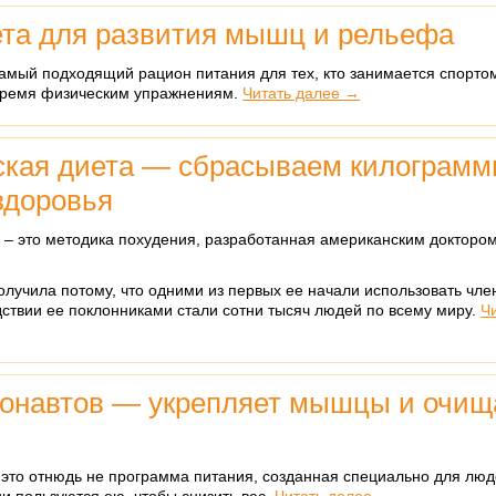
ета для развития мышц и рельефа
самый подходящий рацион питания для тех, кто занимается спорто
время физическим упражнениям.
Читать далее →
ская диета — сбрасываем килограмм
здоровья
 – это методика похудения, разработанная американским докторо
олучила потому, что одними из первых ее начали использовать чл
дствии ее поклонниками стали сотни тысяч людей по всему миру.
Ч
монавтов — укрепляет мышцы и очищ
 это отнюдь не программа питания, созданная специально для лю