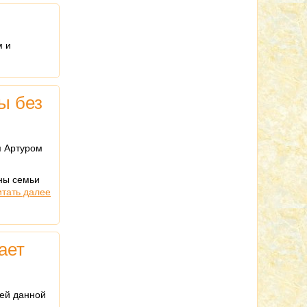
м и
ы без
м Артуром
ены семьи
итать далее
ает
дей данной