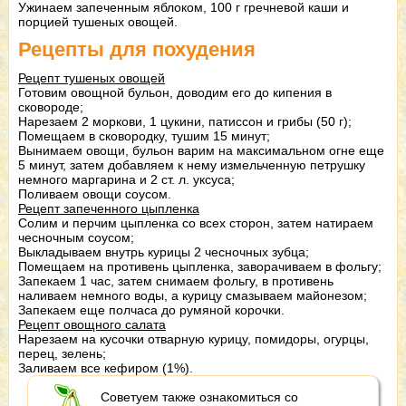
Ужинаем запеченным яблоком, 100 г гречневой каши и
порцией тушеных овощей.
Рецепты для похудения
Рецепт тушеных овощей
Готовим овощной бульон, доводим его до кипения в
сковороде;
Нарезаем 2 моркови, 1 цукини, патиссон и грибы (50 г);
Помещаем в сковородку, тушим 15 минут;
Вынимаем овощи, бульон варим на максимальном огне еще
5 минут, затем добавляем к нему измельченную петрушку
немного маргарина и 2 ст. л. уксуса;
Поливаем овощи соусом.
Рецепт запеченного цыпленка
Солим и перчим цыпленка со всех сторон, затем натираем
чесночным соусом;
Выкладываем внутрь курицы 2 чесночных зубца;
Помещаем на противень цыпленка, заворачиваем в фольгу;
Запекаем 1 час, затем снимаем фольгу, в противень
наливаем немного воды, а курицу смазываем майонезом;
Запекаем еще полчаса до румяной корочки.
Рецепт овощного салата
Нарезаем на кусочки отварную курицу, помидоры, огурцы,
перец, зелень;
Заливаем все кефиром (1%).
Советуем также ознакомиться со