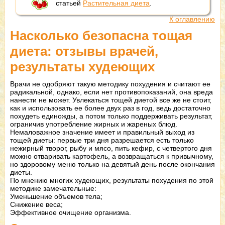
статьей
Растительная диета
.
К оглавлению
Насколько безопасна тощая
диета: отзывы врачей,
результаты худеющих
Врачи не одобряют такую методику похудения и считают ее
радикальной, однако, если нет противопоказаний, она вреда
нанести не может. Увлекаться тощей диетой все же не стоит,
как и использовать ее более двух раз в год, ведь достаточно
похудеть единожды, а потом только поддерживать результат,
ограничив употребление жирных и жареных блюд.
Немаловажное значение имеет и правильный выход из
тощей диеты: первые три дня разрешается есть только
нежирный творог, рыбу и мясо, пить кефир, с четвертого дня
можно отваривать картофель, а возвращаться к привычному,
но здоровому меню только на девятый день после окончания
диеты.
По мнению многих худеющих, результаты похудения по этой
методике замечательные:
Уменьшение объемов тела;
Снижение веса;
Эффективное очищение организма.