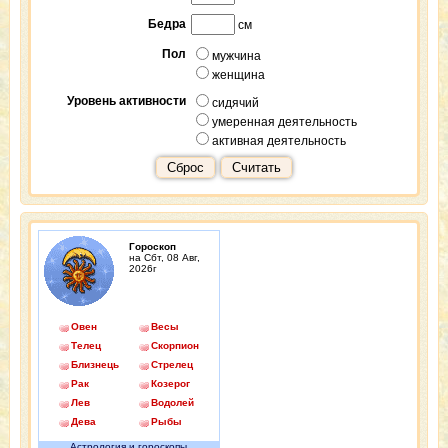
Бедра
см
Пол
мужчина
женщина
Уровень активности
сидячий
умеренная деятельность
активная деятельность
Сброс
Считать
Гороскоп
на Сбт, 08 Авг,
2026г
Овен
Весы
Телец
Скорпион
Близнецы
Стрелец
Рак
Козерог
Лев
Водолей
Дева
Рыбы
Астрология и гороскопы