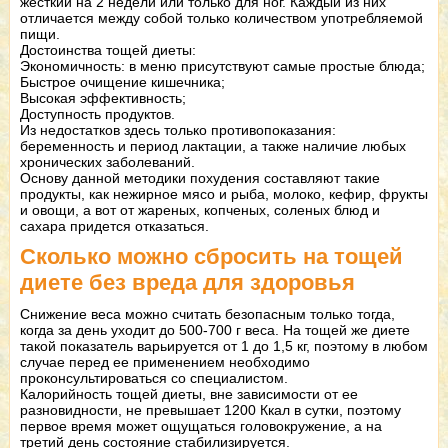
жесткий на 2 недели или только для ног. Каждый из них
отличается между собой только количеством употребляемой
пищи.
Достоинства тощей диеты:
Экономичность: в меню присутствуют самые простые блюда;
Быстрое очищение кишечника;
Высокая эффективность;
Доступность продуктов.
Из недостатков здесь только противопоказания:
беременность и период лактации, а также наличие любых
хронических заболеваний.
Основу данной методики похудения составляют такие
продукты, как нежирное мясо и рыба, молоко, кефир, фрукты
и овощи, а вот от жареных, копченых, соленых блюд и
сахара придется отказаться.
Сколько можно сбросить на тощей
диете без вреда для здоровья
Снижение веса можно считать безопасным только тогда,
когда за день уходит до 500-700 г веса. На тощей же диете
такой показатель варьируется от 1 до 1,5 кг, поэтому в любом
случае перед ее применением необходимо
проконсультироваться со специалистом.
Калорийность тощей диеты, вне зависимости от ее
разновидности, не превышает 1200 Ккал в сутки, поэтому
первое время может ощущаться головокружение, а на
третий день состояние стабилизируется.