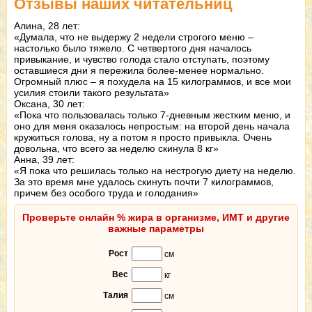
Отзывы наших читательниц
Алина, 28 лет:
«Думала, что не выдержу 2 недели строгого меню –
настолько было тяжело. С четвертого дня началось
привыкание, и чувство голода стало отступать, поэтому
оставшиеся дни я пережила более-менее нормально.
Огромный плюс – я похудела на 15 килограммов, и все мои
усилия стоили такого результата»
Оксана, 30 лет:
«Пока что пользовалась только 7-дневным жестким меню, и
оно для меня оказалось непростым: на второй день начала
кружиться голова, ну а потом я просто привыкла. Очень
довольна, что всего за неделю скинула 8 кг»
Анна, 39 лет:
«Я пока что решилась только на нестрогую диету на неделю.
За это время мне удалось скинуть почти 7 килограммов,
причем без особого труда и голодания»
Проверьте онлайн % жира в организме, ИМТ и другие
важные параметры
Рост
см
Вес
кг
Талия
см