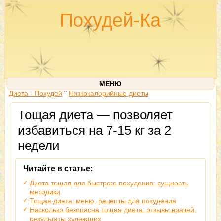
Похудей-Ка
МЕНЮ
Диета - Похудей
"
Низкокалорийные диеты
Тощая диета — позволяет
избавиться на 7-15 кг за 2
недели
Читайте в статье:
Диета тощая для быстрого похудения: сущность
методики
Тощая диета: меню, рецепты для похудения
Насколько безопасна тощая диета: отзывы врачей,
результаты худеющих