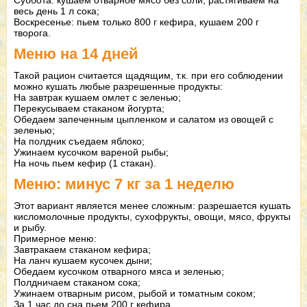
Суббота: кушаем отварное мясо без соли, растягиваем на
весь день 1 л сока;
Воскресенье: пьем только 800 г кефира, кушаем 200 г
творога.
Меню на 14 дней
Такой рацион считается щадящим, т.к. при его соблюдении
можно кушать любые разрешенные продукты:
На завтрак кушаем омлет с зеленью;
Перекусываем стаканом йогурта;
Обедаем запеченным цыпленком и салатом из овощей с
зеленью;
На полдник съедаем яблоко;
Ужинаем кусочком вареной рыбы;
На ночь пьем кефир (1 стакан).
Меню: минус 7 кг за 1 неделю
Этот вариант является менее сложным: разрешается кушать
кисломолочные продукты, сухофрукты, овощи, мясо, фрукты
и рыбу.
Примерное меню:
Завтракаем стаканом кефира;
На ланч кушаем кусочек дыни;
Обедаем кусочком отварного мяса и зеленью;
Полдничаем стаканом сока;
Ужинаем отварным рисом, рыбой и томатным соком;
За 1 час до сна пьем 200 г кефира.