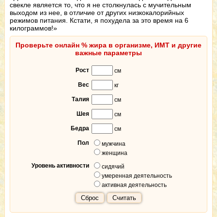
свекле является то, что я не столкнулась с мучительным
выходом из нее, в отличие от других низкокалорийных
режимов питания. Кстати, я похудела за это время на 6
килограммов!»
Проверьте онлайн % жира в организме, ИМТ и другие
важные параметры
Рост
см
Вес
кг
Талия
см
Шея
см
Бедра
см
Пол
мужчина
женщина
Уровень активности
сидячий
умеренная деятельность
активная деятельность
Сброс
Считать