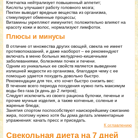
Клетчатка нейтрализует повышенный аппетит;
Кислоты улучшают работу головного мозга;
Пектин выводит вредные вещества из организма,
стимулирует обменные процессы;
Витамины укрепляют иммунитет, положительно влияют на
красоту кожи и волос, нормализуют лимфоток.
Плюсы и минусы
В отличие от множества других овощей, свекла не имеет
противопоказаний, и даже наоборот – ее рекомендуют
включать в меню больных желудочно-кишечными
заболеваниями, болезнями почек и печени.
Одним из уникальных ее свойств является выведение
излишней жидкости из организма, благодаря чему с ее
помощью удается похудеть довольно быстро.
Рекомендации для тех, кто хочет быстро снизить вес:
В течение всего периода похудения нужно пить максимум
воды без газа (в день до 2 литров);
Следует исключить из своего рациона булочки, печенье и
прочие мучные изделия, а также копченые, соленые и
жареные блюда;
Занятия спортом поспособствуют наискорейшему сжиганию
жира, поэтому нужно хотя бы дома делать элементарные
упражнения: качать пресс и приседать.
К оглавлению
Свекольная диета на 7 дней