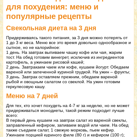
для похудения: меню и
популярные рецепты
Свекольная диета на 3 дня
Придерживаясь такого питания, за 3 дня можно потерять от
1 до 3 кг веса. Меню все это время довольно однообразное и
сытное, но не калорийное:
1 день. На завтрак выпиваем чашку кофе или чая, жарим
тост. На обед готовим винегрет, исключив из ингредиентов
картофель, а ужинаем рисовой кашей;
2 день. Завтракаем чаем или кофе, кушаем йогурт. Обедаем
вареной или запеченной куриной грудкой. На ужин – фрукты;
3 день. Завтрак оставляем прежним, обедаем вареной
рыбой и овощным салатом со свеклой. На ужин готовим
геркулесовую кашу.
Меню на 7 дней
Для тех, кто хочет похудеть на 4-7 кг за неделю, но не может
придерживаться монодиеты, такой режим подходит лучше
всего:
В первый день кушаем на завтрак салат из вареной свеклы,
заправленный кефиром, запиваем водой или чаем. На обед
также съедаем салат, 1 свежую морковь, пьем кефир.
Ужинаем порцией куриного филе (80 г) и кефиром (100 г);