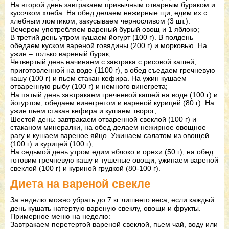
На второй день завтракаем привычным отварным бураком и
кусочком хлеба. На обед делаем нежирные щи, едим их с
хлебным ломтиком, закусываем черносливом (3 шт.).
Вечером употребляем вареный бурый овощ и 1 яблоко;
В третий день утром кушаем йогурт (100 г). В полдень
обедаем куском вареной говядины (200 г) и морковью. На
ужин – только вареный бурак;
Четвертый день начинаем с завтрака с рисовой кашей,
приготовленной на воде (1100 г), в обед съедаем гречневую
кашу (100 г) и пьем стакан кефира. На ужин кушаем
отваренную рыбу (100 г) и немного винегрета;
На пятый день завтракаем гречневой кашей на воде (100 г) и
йогуртом, обедаем винегретом и вареной курицей (80 г). На
ужин пьем стакан кефира и кушаем творог;
Шестой день: завтракаем отваренной свеклой (100 г) и
стаканом минералки, на обед делаем нежирное овощное
рагу и кушаем вареное яйцо. Ужинаем салатом из овощей
(100 г) и курицей (100 г);
На седьмой день утром едим яблоко и орехи (50 г), на обед
готовим гречневую кашу и тушеные овощи, ужинаем вареной
свеклой (100 г) и куриной грудкой (80-100 г).
Диета на вареной свекле
За неделю можно убрать до 7 кг лишнего веса, если каждый
день кушать натертую вареную свеклу, овощи и фрукты.
Примерное меню на неделю:
Завтракаем перетертой вареной свеклой, пьем чай, воду или