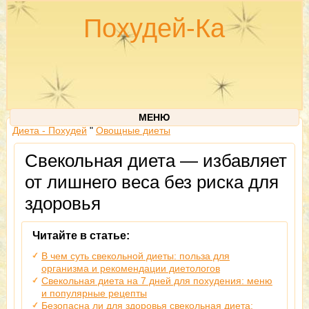
Похудей-Ка
МЕНЮ
Диета - Похудей
"
Овощные диеты
Свекольная диета — избавляет
от лишнего веса без риска для
здоровья
Читайте в статье:
В чем суть свекольной диеты: польза для
организма и рекомендации диетологов
Свекольная диета на 7 дней для похудения: меню
и популярные рецепты
Безопасна ли для здоровья свекольная диета: