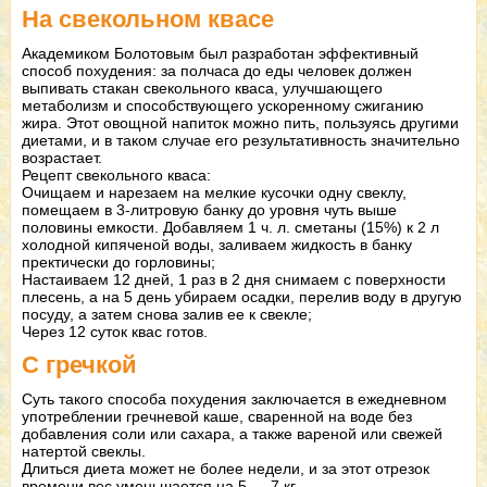
На свекольном квасе
Академиком Болотовым был разработан эффективный
способ похудения: за полчаса до еды человек должен
выпивать стакан свекольного кваса, улучшающего
метаболизм и способствующего ускоренному сжиганию
жира. Этот овощной напиток можно пить, пользуясь другими
диетами, и в таком случае его результативность значительно
возрастает.
Рецепт свекольного кваса:
Очищаем и нарезаем на мелкие кусочки одну свеклу,
помещаем в 3-литровую банку до уровня чуть выше
половины емкости. Добавляем 1 ч. л. сметаны (15%) к 2 л
холодной кипяченой воды, заливаем жидкость в банку
пректически до горловины;
Настаиваем 12 дней, 1 раз в 2 дня снимаем с поверхности
плесень, а на 5 день убираем осадки, перелив воду в другую
посуду, а затем снова залив ее к свекле;
Через 12 суток квас готов.
С гречкой
Суть такого способа похудения заключается в ежедневном
употреблении гречневой каше, сваренной на воде без
добавления соли или сахара, а также вареной или свежей
натертой свеклы.
Длиться диета может не более недели, и за этот отрезок
времени вес уменьшается на 5 — 7 кг.