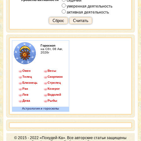
сидячий
умеренная деятельность
активная деятельность
Сброс
Считать
Гороскоп
на Сбт, 08 Авг,
2026г
Овен
Весы
Телец
Скорпион
Близнецы
Стрелец
Рак
Козерог
Лев
Водолей
Дева
Рыбы
Астрология и гороскопы
© 2015 - 2022 «Похудей-Ка». Все авторские статьи защищены