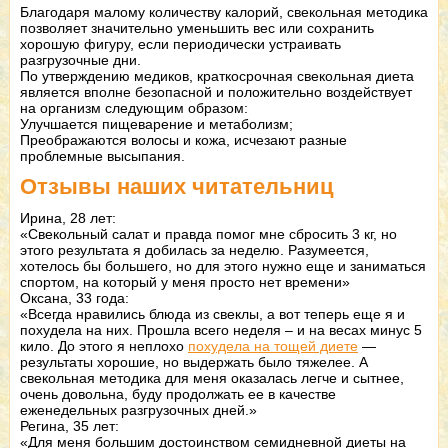
Благодаря малому количеству калорий, свекольная методика
позволяет значительно уменьшить вес или сохранить
хорошую фигуру, если периодически устраивать
разгрузочные дни.
По утверждению медиков, краткосрочная свекольная диета
является вполне безопасной и положительно воздействует
на организм следующим образом:
Улучшается пищеварение и метаболизм;
Преображаются волосы и кожа, исчезают разные
проблемные высыпания.
Отзывы наших читательниц
Ирина, 28 лет:
«Свекольный салат и правда помог мне сбросить 3 кг, но
этого результата я добилась за неделю. Разумеется,
хотелось бы большего, но для этого нужно еще и заниматься
спортом, на который у меня просто нет времени»
Оксана, 33 года:
«Всегда нравились блюда из свеклы, а вот теперь еще я и
похудела на них. Прошла всего неделя – и на весах минус 5
кило. До этого я неплохо
похудела на тощей диете
—
результаты хорошие, но выдержать было тяжелее. А
свекольная методика для меня оказалась легче и сытнее,
очень довольна, буду продолжать ее в качестве
еженедельных разгрузочных дней.»
Регина, 35 лет:
«Для меня большим достоинством семидневной диеты на