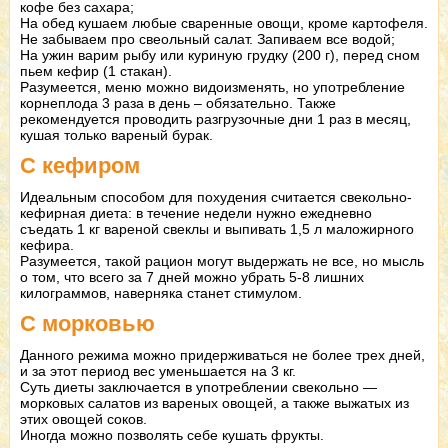
кофе без сахара;
На обед кушаем любые сваренные овощи, кроме картофеля.
Не забываем про свеольный салат. Запиваем все водой;
На ужин варим рыбу или куриную грудку (200 г), перед сном
пьем кефир (1 стакан).
Разумеется, меню можно видоизменять, но употребление
корнеплода 3 раза в день – обязательно. Также
рекомендуется проводить разгрузочные дни 1 раз в месяц,
кушая только вареный бурак.
С кефиром
Идеальным способом для похудения считается свекольно-
кефирная диета: в течение недели нужно ежедневно
съедать 1 кг вареной свеклы и выпивать 1,5 л маложирного
кефира.
Разумеется, такой рацион могут выдержать не все, но мысль
о том, что всего за 7 дней можно убрать 5-8 лишних
килограммов, наверняка станет стимулом.
С морковью
Данного режима можно придерживаться не более трех дней,
и за этот период вес уменьшается на 3 кг.
Суть диеты заключается в употреблении свекольно —
морковых салатов из вареных овощей, а также выжатых из
этих овощей соков.
Иногда можно позволять себе кушать фрукты.