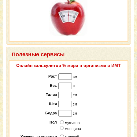
Полезные сервисы
Онлайн калькулятор % жира в организме и ИМТ
Рост
см
Вес
кг
Талия
см
Шея
см
Бедра
см
Пол
мужчина
женщина
Уровень активности