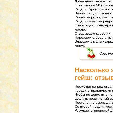
Добавляем чеснок, гво
Отвариваем 50 г рисо
Рецепт бурого риса с 
Варим рис до готовнос
Режем морковь, лук, п
Рецепт супа с морепр
С помощью блендера и
масло;
Отвариваем креветки;
Нарезаем огурец, лук и
Вливаем в мультиварк
минут.
Советуе
Насколько 
гейш: отзы
Несмотря на ряд огран
продукты практически 
Чтобы не допустить по
сделать правильный в
Постепенно уменьшать
Со второй недели мож
Результаты японской д