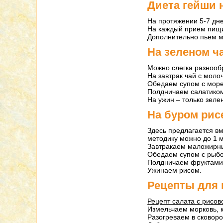
Диета гейши 
На протяжении 5-7 дн
На каждый прием пищи
Дополнительно пьем м
На зеленом ч
Можно слегка разнооб
На завтрак чай с моло
Обедаем супом с море
Полдничаем салатиком
На ужин – только зеле
На буром рис
Здесь предлагается вм
методику можно до 1 
Завтракаем маложирны
Обедаем супом с рыбо
Полдничаем фруктами
Ужинаем рисом.
Рецепты для 
Рецепт салата с рисо
Измельчаем морковь, к
Разогреваем в сковор