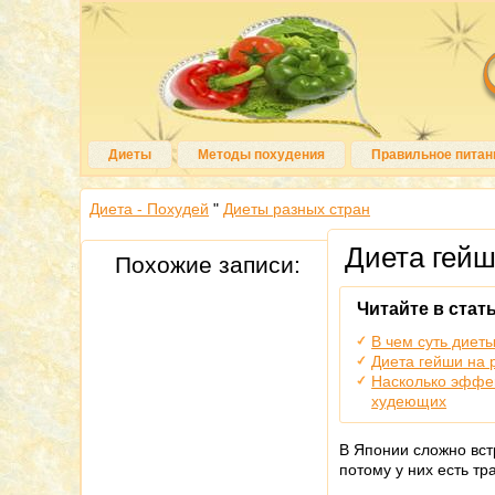
Диеты
Методы похудения
Правильное питан
Диета - Похудей
"
Диеты разных стран
Диета гейш
Похожие записи:
Читайте в стать
В чем суть диет
Диета гейши на 
Насколько эффек
худеющих
В Японии сложно вс
потому у них есть т