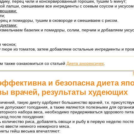
здику, перец чили и консервированный горошек, тушим 5 минут;
вой лапши, смешиваем все ингредиенты с соевым соусом и уксусом
овощами:
ти;
ерец и помидоры, тушим в сковороде и смешиваем с рисом.
одуктами:
змельчаем базилик и помидоры, солим, перчим и добавляем уксус
 чеснок;
у пюре из томатов, затем добавляем остальные ингредиенты и про
м также ознакомиться со статьей
Диета анорексичек
.
эффективна и безопасна диета яп
вы врачей, результаты худеющих
ичений, такую диету одобряет большинство врачей, т.к. присутств
не допускают голодания, а также являются полезными для организ
вторного набора веса, необходимо придерживаться здорового пита
ыход после похудения:
 количество риса, добавлять овощи и рыбу в первую неделю посте
но ввести немного нежирного мяса.
иеты гейш весьма впечатляют: