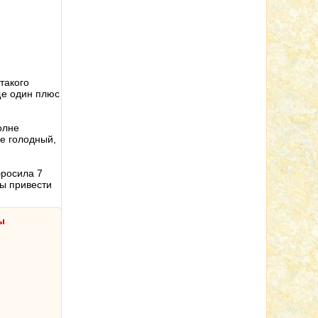
такого
ще один плюс
олне
не голодный,
бросила 7
бы привести
ы