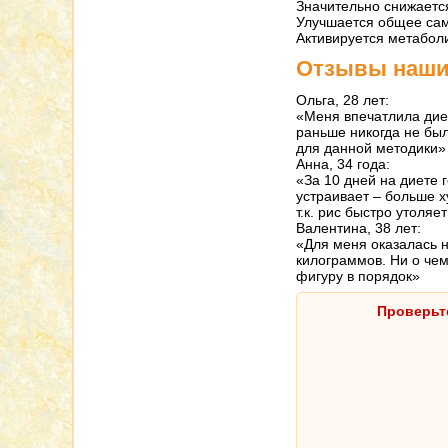
Значительно снижается
Улучшается общее сам
Активируется метабол
Отзывы наши
Ольга, 28 лет:
«Меня впечатлила диет
раньше никогда не был
для данной методики»
Анна, 34 года:
«За 10 дней на диете 
устраивает – больше х
т.к. рис быстро утоляе
Валентина, 38 лет:
«Для меня оказалась н
килограммов. Ни о чем
фигуру в порядок»
Проверьт