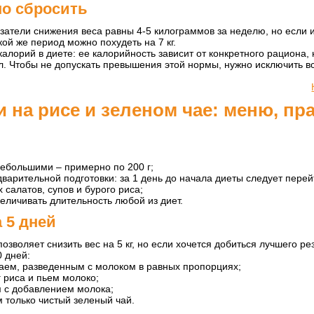
о сбросить
затели снижения веса равны 4-5 килограммов за неделю, но если 
кой же период можно похудеть на 7 кг.
 калорий в диете: ее калорийность зависит от конкретного рациона,
л. Чтобы не допускать превышения этой нормы, нужно исключить в
 на рисе и зеленом чае: меню, пр
ебольшими – примерно по 200 г;
варительной подготовки: за 1 день до начала диеты следует перей
салатов, супов и бурого риса;
еличивать длительность любой из диет.
 5 дней
озволяет снизить вес на 5 кг, но если хочется добиться лучшего ре
 дней:
аем, разведенным с молоком в равных пропорциях;
 риса и пьем молоко;
 с добавлением молока;
 только чистый зеленый чай.