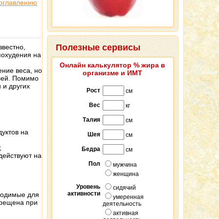
 оглавлению
Полезные сервисы
звестно,
похудения на
Онлайн калькулятор % жира в
ение веса, но
организме и ИМТ
лей. Помимо
 и других
Рост
см
Вес
кг
Талия
см
ю
дуктов на
Шея
см
;
Бедра
см
действуют на
Пол
мужчина
женщина
Уровень
сидячий
активности
бходимые для
умеренная
прещена при
деятельность
активная