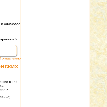
.
 и оливковое
вариваем 5
К оглавлению
онских
ующие в ней
ма.
ния и
пенно;