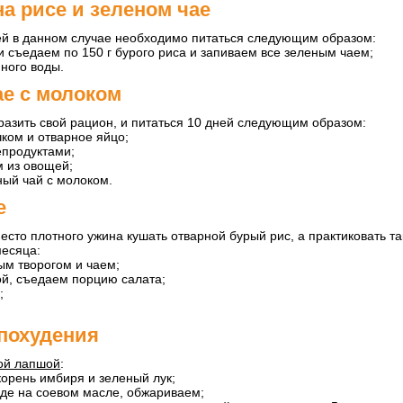
на рисе и зеленом чае
ей в данном случае необходимо питаться следующим образом:
 съедаем по 150 г бурого риса и запиваем все зеленым чаем;
ного воды.
ае с молоком
разить свой рацион, и питаться 10 дней следующим образом:
чком и отварное яйцо;
продуктами;
 из овощей;
ный чай с молоком.
е
есто плотного ужина кушать отварной бурый рис, а практиковать т
месяца:
м творогом и чаем;
й, съедаем порцию салата;
;
похудения
вой лапшой
:
орень имбиря и зеленый лук;
оде на соевом масле, обжариваем;