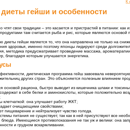
К
ь диеты гейши и особенности
 чтят свои традиции – это касается и пристрастий в питании: как и
родуктами там считается рыба и рис, которые являются основой 
 диеты гейши является то, что она направлена не только на сниж
яния здоровья, именно поэтому японцы лидируют среди долгожите
ия, методика предусматривает проведение массажа, ароматерапии
р, благодаря которым улучшается энергетика.
усы
фективности, диетическая программа гейш завоевала невероятну
жительниц других стран. Это объясняется полезным влиянием про
я основой рациона, быстро выводит из кишечника шлаки и токсины
содержат в себе белки и аминокислоты, которые положительно воз
;
ы клетчаткой: она улучшает работу ЖКТ;
ладает очищающими свойствами;
т пищеварение и нейтрализует чувство голода.
истемы питания не существует, так как в ней присутствуют все нео
 блюда. Имеющиеся противопоказания не так уж и велики: она за
нности и грудном вскармливании.