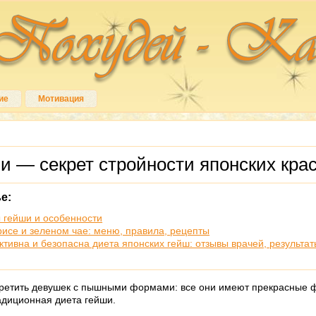
ие
Мотивация
и — секрет стройности японских кра
е:
ы гейши и особенности
рисе и зеленом чае: меню, правила, рецепты
тивна и безопасна диета японских гейш: отзывы врачей, результат
третить девушек с пышными формами: все они имеют прекрасные 
радиционная диета гейши.