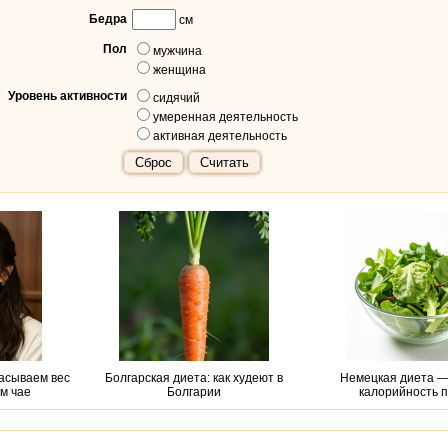
Бедра
см
Пол
мужчина
женщина
Уровень активности
сидячий
умеренная деятельность
активная деятельность
Сброс
Считать
асываем вес
Болгарская диета: как худеют в
Немецкая диета —
ом чае
Болгарии
калорийность 