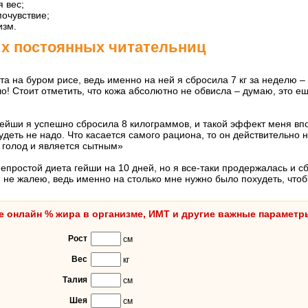
 вес;
очувствие;
изм.
х постоянных читательниц
а на буром рисе, ведь именно на ней я сбросила 7 кг за неделю – 
о! Стоит отметить, что кожа абсолютно не обвисла – думаю, это е
гейши я успешно сбросила 8 килограммов, и такой эффект меня вп
удеть не надо. Что касается самого рациона, то он действительно 
т голод и является сытным»
епростой диета гейши на 10 дней, но я все-таки продержалась и с
 не жалею, ведь именно на столько мне нужно было похудеть, что
е онлайн % жира в организме, ИМТ и другие важные параметр
Рост
см
Вес
кг
Талия
см
Шея
см