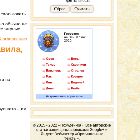
деятельность
Сброс
Считать
использовать
 но обычно не
се жирные
Гороскоп
на Птн, 07 Авг,
К оглавлению
2026г
авила,
Овен
Весы
Телец
Скорпион
Близнецы
Стрелец
Рак
Козерог
ти на
Лев
Водолей
Дева
Рыбы
Астрология и гороскопы
зультата – им
© 2015 - 2022 «Похудей-Ка». Все авторские
статьи защищены сервисами Google+ и
Яндекс.Вебмастер «Оригинальные
тексты».