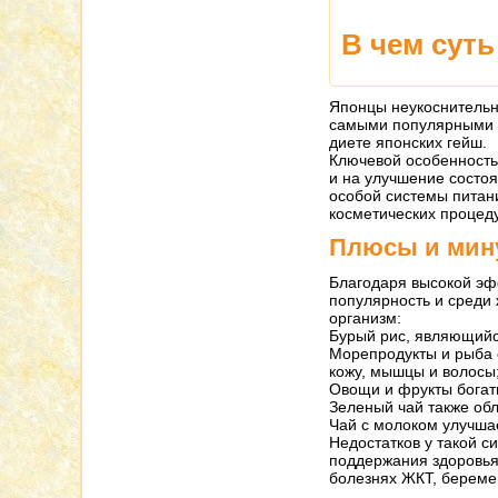
В чем сут
Японцы неукоснительно
самыми популярными п
диете японских гейш.
Ключевой особенностью
и на улучшение состо
особой системы питан
косметических процеду
Плюсы и мин
Благодаря высокой эф
популярность и среди 
организм:
Бурый рис, являющийс
Морепродукты и рыба 
кожу, мышцы и волосы
Овощи и фрукты богат
Зеленый чай также об
Чай с молоком улучшае
Недостатков у такой с
поддержания здоровья
болезнях ЖКТ, береме