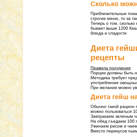
Сколько можн
Приблизительные пока
строгие меню, то за та
Теперь о том, сколько
бывает выше 1200 Кка
блюда и сладости
Диета гейши
рецепты
Правила похудения
:
Порции должны быть н
Методика требует пред
употребление овощных 
При желании можно ув
Диета гейш на
Обычно такой рацион п
можно пользоваться 10
Завтракаем зеленым ч
На обед съедаем 100 г
Ужинаем рисом и чаем
Вместо перекусов пьем