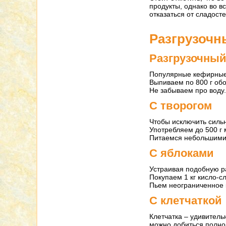
продукты, однако во в
отказаться от сладост
Разгрузочн
Разгрузочный
Популярные кефирные 
Выпиваем по 800 г обо
Не забываем про воду.
С творогом
Чтобы исключить силь
Употребляем до 500 г 
Питаемся небольшими 
С яблоками
Устраивая подобную ра
Покупаем 1 кг кисло-сл
Пьем неограниченное к
С клетчаткой
Клетчатка – удивитель
можно добиться полно