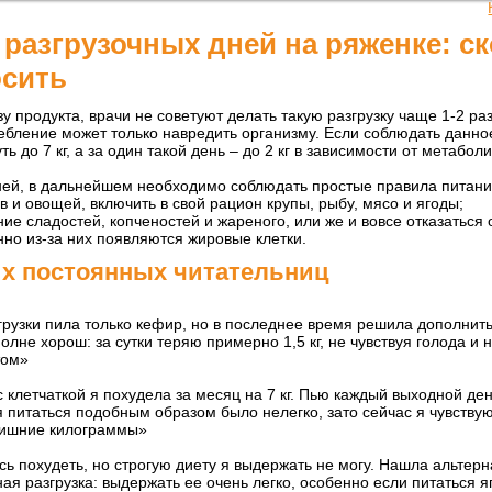
 разгрузочных дней на ряженке: с
осить
у продукта, врачи не советуют делать такую разгрузку чаще 1-2 ра
ребление может только навредить организму. Если соблюдать данно
ть до 7 кг, а за один такой день – до 2 кг в зависимости от метабол
ней, в дальнейшем необходимо соблюдать простые правила питани
 и овощей, включить в свой рацион крупы, рыбу, мясо и ягоды;
ие сладостей, копченостей и жареного, или же и вовсе отказаться 
енно из-за них появляются жировые клетки.
х постоянных читательниц
грузки пила только кефир, но в последнее время решила дополнит
олне хорош: за сутки теряю примерно 1,5 кг, не чувствуя голода и 
том»
с клетчаткой я похудела за месяц на 7 кг. Пью каждый выходной ден
 питаться подобным образом было нелегко, зато сейчас я чувству
лишние килограммы»
сь похудеть, но строгую диету я выдержать не могу. Нашла альтер
я разгрузка: выдержать ее очень легко, особенно если питаться я