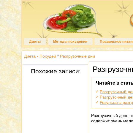
Диеты
Методы похудения
Правильное питан
Диета - Похудей
"
Разгрузочные дни
Разгрузочн
Похожие записи:
Читайте в стать
Разгрузочный де
Разгрузочный де
Результаты разг
Разгрузочный день н
содержит очень мало