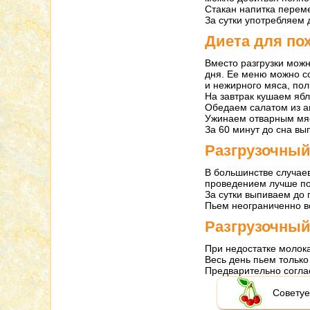
Стакан напитка переме
За сутки употребляем д
Диета для по
Вместо разгрузки можн
дня. Ее меню можно со
и нежирного мяса, пол
На завтрак кушаем ябл
Обедаем салатом из а
Ужинаем отварным мя
За 60 минут до сна вы
Разгрузочный
В большинстве случаев
проведением лучше по
За сутки выпиваем до 
Пьем неограниченно в
Разгрузочный
При недостатке молок
Весь день пьем только
Предварительно согла
Советуе