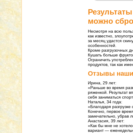
Результаты
можно сбр
Несмотря на всю польз
как известно, злоупот
за месяц удастся скину
особенностей.
Кроме разгрузочных д
Кушать больше фруктов
Ограничить употреблен
продуктов, так как им
Отзывы наши
Ирина, 29 лет:
«Раньше во время раз
ряженкой. Результат вп
себя заниматься спор
Наталья, 34 года:
«Благодаря разгрузке 
Конечно, первое время
замечательно, убрав 
Анастасия, 39 лет:
«Как бы мне не хотело
вариант — еженедельна