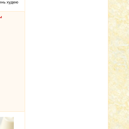
день худею
ы