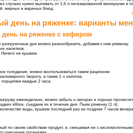
сех случаях нужно выпивать от 1,5 л негазированной минералки и 
ей, жирных и жареных блюд.
ый день на ряженке: варианты ме
 день на ряженке с кефиром
разгрузочные дни можно разнообразить, добавив к ним ряженку:
их напитков;
 Ничего не кушаем.
ное голодание, можно воспользоваться таким рационом:
маложирного творога, а также 1 л напитка;
порциями каждые 2 часа.
згрузку еженедельно, можно забыть о запорах и хорошо прочистит
адких яблок, съедаем их в течение дня. Пьем ряженку (1 л);
оличество воды, кушаем последний раз не позднее 7 часов вечера
ный по своим свойствам продукт, и, смешивая ее с кисломолочным
го очищения организма: