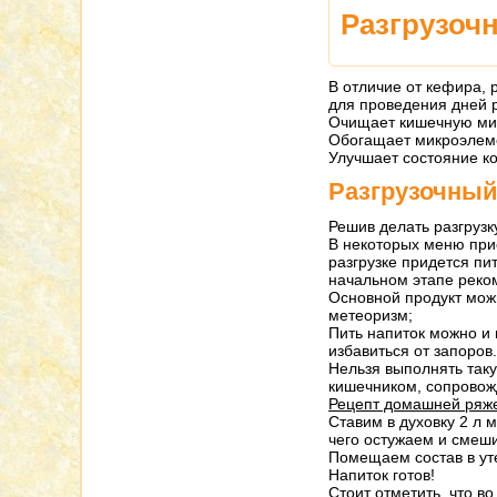
Разгрузочн
В отличие от кефира, 
для проведения дней р
Очищает кишечную ми
Обогащает микроэлем
Улучшает состояние к
Разгрузочный
Решив делать разгрузк
В некоторых меню при
разгрузке придется пи
начальном этапе реко
Основной продукт можн
метеоризм;
Пить напиток можно и
избавиться от запоров
Нельзя выполнять таку
кишечником, сопровож
Рецепт домашней ряже
Ставим в духовку 2 л 
чего остужаем и смеши
Помещаем состав в уте
Напиток готов!
Стоит отметить, что в