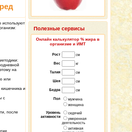
вред
о используют
рганизм:
Полезные сервисы
Онлайн калькулятор % жира в
организме и ИМТ
Рост
см
методики:
Вес
кг
нодневной
оэтому на
Талия
см
ю или
Шея
см
 кишечника и
Бедра
см
ы с
Пол
мужчина
женщина
ти, после
Уровень
сидячий
активности
умеренная
деятельность
активная
угие