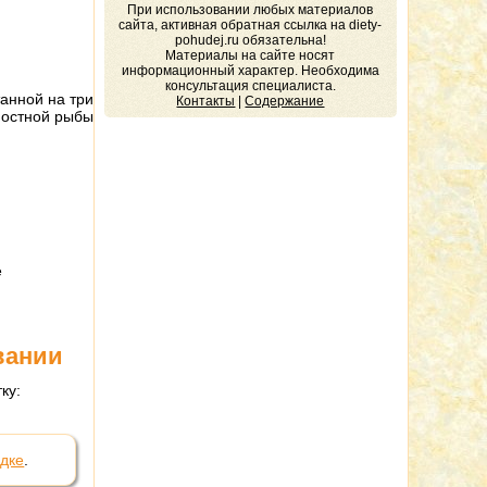
При использовании любых материалов
сайта, активная обратная ссылка на diety-
pohudej.ru обязательна!
Материалы на сайте носят
информационный характер. Необходима
консультация специалиста.
анной на три
Контакты
|
Содержание
 постной рыбы
е
вании
ку:
удке
.