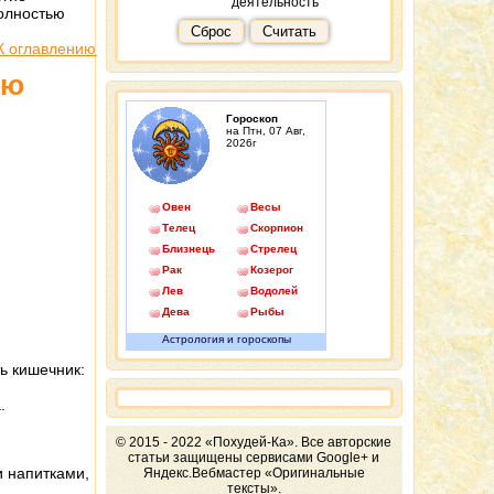
деятельность
полностью
Сброс
Считать
К оглавлению
ню
Гороскоп
на Птн, 07 Авг,
2026г
Овен
Весы
Телец
Скорпион
Близнецы
Стрелец
Рак
Козерог
Лев
Водолей
Дева
Рыбы
Астрология и гороскопы
ь кишечник:
.
© 2015 - 2022 «Похудей-Ка». Все авторские
статьи защищены сервисами Google+ и
и напитками,
Яндекс.Вебмастер «Оригинальные
тексты».