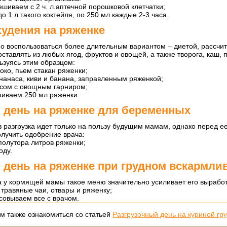
шиваем с 2 ч. л.аптечной порошковой клетчатки;
о 1 л такого коктейля, по 250 мл каждые 2-3 часа.
худения на ряженке
о воспользоваться более длительным вариантом – диетой, рассчит
ставлять из любых ягод, фруктов и овощей, а также творога, каш,
ьзуясь этим образцом:
око, пьем стакан ряженки;
нанаса, киви и банана, заправленным ряженкой;
сом с овощным гарниром;
пиваем 250 мл ряженки.
 день на ряженке для беременных
 разгрузка идет только на пользу будущим мамам, однако перед е
лучить одобрение врача:
полутора литров ряженки;
оду.
 день на ряженке при грудном вскармли
а у кормящей мамы такое меню значительно усиливает его выработ
 травяные чаи, отвары и ряженку;
совываем все с врачом.
м также ознакомиться со статьей
Разгрузочный день на куриной гр