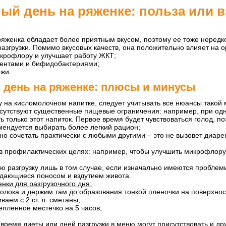
ый день на ряженке: польза или 
ряженка обладает более приятным вкусом, поэтому ее тоже нередк
азгрузки. Помимо вкусовых качеств, она положительно влияет на о
крофлору и улучшает работу ЖКТ;
ентами и бифидобактериями;
ожи.
 день на ряженке: плюсы и минусы
у на кисломолочном напитке, следует учитывать все нюансы такой 
сутствуют существенные пищевые ограничения: например, при од
ть только этот напиток. Первое время будет чувствоваться голод, п
мендуется выбирать более легкий рацион;
о сочетать практически с любыми другими – это не вызовет диаре
 в профилактических целях: например, чтобы улучшить микрофлору
.
ю разгрузку лишь в том случае, если изначально имеются проблем
дающиеся поносом и вздутием живота.
нки для разгрузочного дня:
молока и держим там до образования тонкой пленочки на поверхнос
ваем с 2 ст. л. сметаны;
пленное местечко на 5 часов;
о время диеты или дней разгрузки в меню могут присутствовать и др