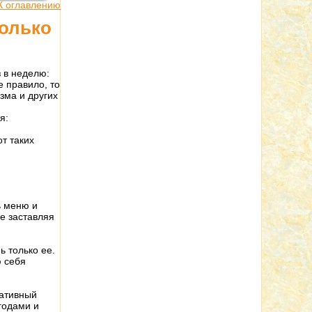
К оглавлению
колько
з в неделю:
е правило, то
изма и других
я:
от таких
ь меню и
не заставляя
ь только ее.
ю себя
нативный
годами и