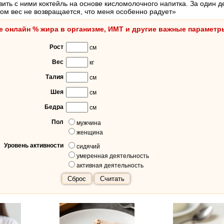
вить с ними коктейль на основе кисломолочного напитка. За один 
отом вес не возвращается, что меня особенно радует»
е онлайн % жира в организме, ИМТ и другие важные параметр
Рост
см
Вес
кг
Талия
см
Шея
см
Бедра
см
Пол
мужчина
женщина
Уровень активности
сидячий
умеренная деятельность
активная деятельность
Сброс
Считать