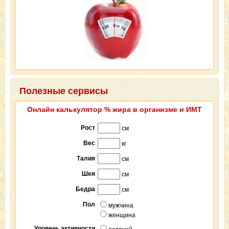
Полезные сервисы
Онлайн калькулятор % жира в организме и ИМТ
Рост
см
Вес
кг
Талия
см
Шея
см
Бедра
см
Пол
мужчина
женщина
Уровень активности