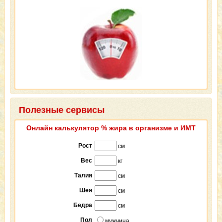
Полезные сервисы
Онлайн калькулятор % жира в организме и ИМТ
Рост
см
Вес
кг
Талия
см
Шея
см
Бедра
см
Пол
мужчина