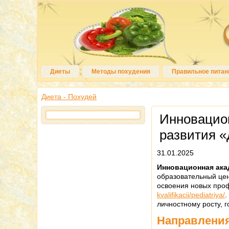
Диеты
Методы похудения
Правильное питан
Диета - Похудей
Инновацио
развития 
31.01.2025
Инновационная ака
образовательный це
освоения новых про
kvalifikacii/pediatriya/
.
личностному росту, 
Направления