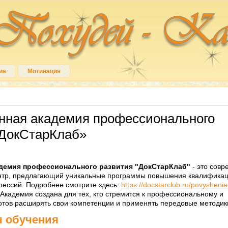
ие
Мотивация
нная академия профессионального
«ДокСтарКлаб»
демия профессионального развития "ДокСтарКлаб"
- это сов
нтр, предлагающий уникальные программы повышения квалификац
фессий. Подробнее смотрите здесь:
https://docstarclub.ru/povyshenie
 Академия создана для тех, кто стремится к профессиональному и
готов расширять свои компетенции и применять передовые методики
 обучения