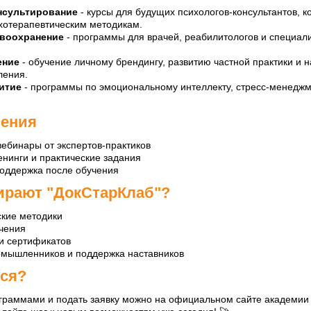
нсультирование
- курсы для будущих психологов-консультантов, к
хотерапевтическим методикам.
авоохранение
- программы для врачей, реабилитологов и специал
ение
- обучение личному брендингу, развитию частной практики и 
ления.
итие
- программы по эмоциональному интеллекту, стресс-менеджм
чения
вебинары от экспертов-практиков
енинги и практические задания
поддержка после обучения
ирают "ДокСтарКлаб"?
ские методики
учения
и сертификатов
мышленников и поддержка наставников
ься?
ограммами и подать заявку можно на официальном сайте академии