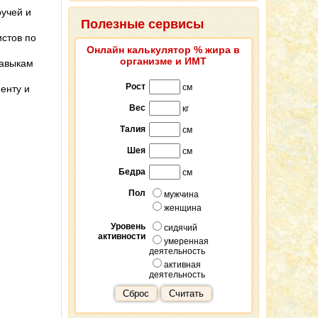
оучей и
Полезные сервисы
истов по
Онлайн калькулятор % жира в
организме и ИМТ
навыкам
Рост
см
енту и
Вес
кг
Талия
см
Шея
см
Бедра
см
Пол
мужчина
женщина
Уровень
сидячий
активности
умеренная
деятельность
активная
деятельность
Сброс
Считать