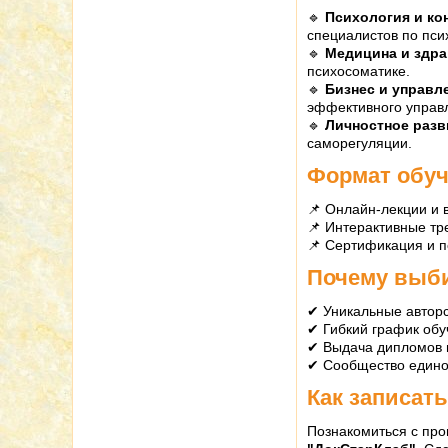
🔹
Психология и ко
специалистов по пси
🔹
Медицина и здр
психосоматике.
🔹
Бизнес и управл
эффективного управ
🔹
Личностное разв
саморегуляции.
Формат обу
📌 Онлайн-лекции и 
📌 Интерактивные тр
📌 Сертификация и 
Почему выб
✔ Уникальные автор
✔ Гибкий график об
✔ Выдача дипломов 
✔ Сообщество едино
Как записат
Познакомиться с пр